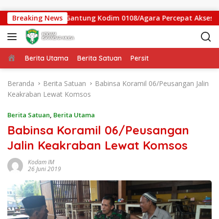
Langsung ke konten
tgas Jembatan Gantung Kodim 0108/Agara Percepat Akses Warg
Breaking News
Beranda
Berita Utama
Berita Satuan
Persit
Beranda
Berita Satuan
Babinsa Koramil 06/Peusangan Jalin
Keakraban Lewat Komsos
Berita Satuan
,
Berita Utama
Babinsa Koramil 06/Peusangan
Jalin Keakraban Lewat Komsos
Kodam IM
26 Juni 2019