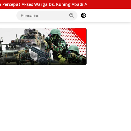
es Warga Ds. Kuning Abadi Aceh Tenggara
Kasdam IM P