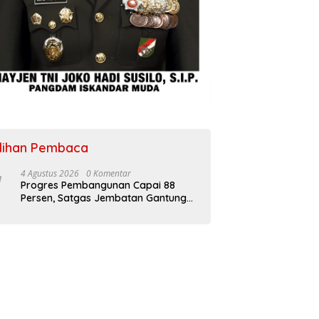
ilihan Pembaca
4 Agustus 2026
0 Komentar
Progres Pembangunan Capai 88
Persen, Satgas Jembatan Gantung
Kodim 0108/Agara Percepat Akses
Warga Ds. Kuning Abadi Aceh
Tenggara