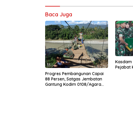
Baca Juga
Kasdam I
Pejabat
Progres Pembangunan Capai
88 Persen, Satgas Jembatan
Gantung Kodim 0108/Agara
Percepat Akses Warga Ds.
Kuning Abadi Aceh Tenggara