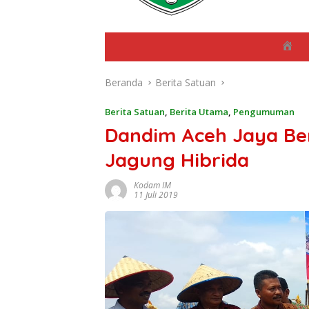
B
e
r
Beranda
Berita Satuan
a
n
d
Berita Satuan
,
Berita Utama
,
Pengumuman
a
Dandim Aceh Jaya B
Jagung Hibrida
Kodam IM
11 Juli 2019