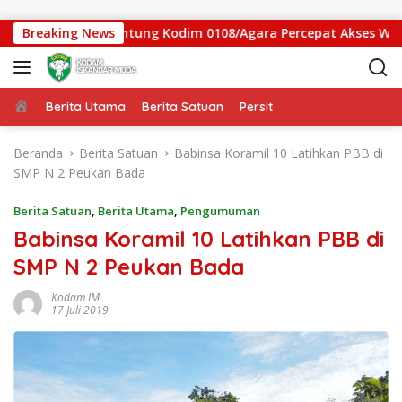
Langsung ke konten
s Jembatan Gantung Kodim 0108/Agara Percepat Akses Warga D
Breaking News
Beranda
Berita Utama
Berita Satuan
Persit
Beranda
Berita Satuan
Babinsa Koramil 10 Latihkan PBB di
SMP N 2 Peukan Bada
Berita Satuan
,
Berita Utama
,
Pengumuman
Babinsa Koramil 10 Latihkan PBB di
SMP N 2 Peukan Bada
Kodam IM
17 Juli 2019