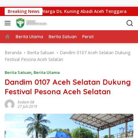
Langsung ke konten
rcepat Akses Warga Ds. Kuning Abadi Aceh Tenggara
Breaking News
K
Beranda
Berita Utama
Berita Satuan
Persit
Beranda
Berita Satuan
Dandim 0107 Aceh Selatan Dukung
Festival Pesona Aceh Selatan
Berita Satuan
,
Berita Utama
Dandim 0107 Aceh Selatan Dukung
Festival Pesona Aceh Selatan
Kodam IM
27 Juli 2019