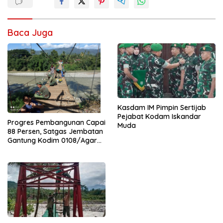
Baca Juga
Kasdam IM Pimpin Sertijab
Pejabat Kodam Iskandar
Progres Pembangunan Capai
Muda
88 Persen, Satgas Jembatan
Gantung Kodim 0108/Agara
Percepat Akses Warga Ds.
Kuning Abadi Aceh Tenggara