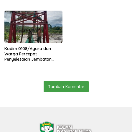
Percepat Akses Warga Ds.
Kuning Abadi Aceh Tenggara
Kodim 0108/Agara dan
Warga Percepat
Penyelesaian Jembatan
Gantung di Ds. Jambur
Mamang Aceh Tenggara
Tambah Komentar