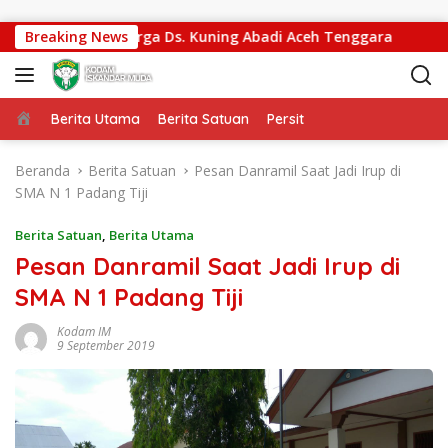
Langsung ke konten
cepat Akses Warga Ds. Kuning Abadi Aceh Tenggara
Breaking News
Ka
Beranda
Berita Utama
Berita Satuan
Persit
Beranda
Berita Satuan
Pesan Danramil Saat Jadi Irup di
SMA N 1 Padang Tiji
Berita Satuan
,
Berita Utama
Pesan Danramil Saat Jadi Irup di
SMA N 1 Padang Tiji
Kodam IM
9 September 2019