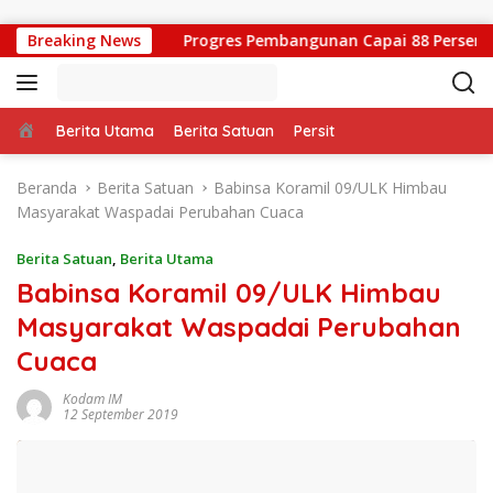
Langsung ke konten
Breaking News
Progres Pembangunan Capai 88 Persen, Sa
Beranda
Berita Utama
Berita Satuan
Persit
Beranda
Berita Satuan
Babinsa Koramil 09/ULK Himbau
Masyarakat Waspadai Perubahan Cuaca
Berita Satuan
,
Berita Utama
Babinsa Koramil 09/ULK Himbau
Masyarakat Waspadai Perubahan
Cuaca
Kodam IM
12 September 2019