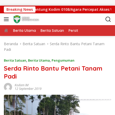
Langsung ke konten
gas Jembatan Gantung Kodim 0108/Agara Percepat Akses Warga 
Breaking News
Beranda
Berita Utama
Berita Satuan
Persit
Beranda
Berita Satuan
Serda Rinto Bantu Petani Tanam
Padi
Berita Satuan
,
Berita Utama
,
Pengumuman
Serda Rinto Bantu Petani Tanam
Padi
Kodam IM
12 September 2019