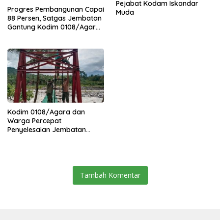
Pejabat Kodam Iskandar
Progres Pembangunan Capai
Muda
88 Persen, Satgas Jembatan
Gantung Kodim 0108/Agara
Percepat Akses Warga Ds.
Kuning Abadi Aceh Tenggara
Kodim 0108/Agara dan
Warga Percepat
Penyelesaian Jembatan
Gantung di Ds. Jambur
Mamang Aceh Tenggara
Tambah Komentar