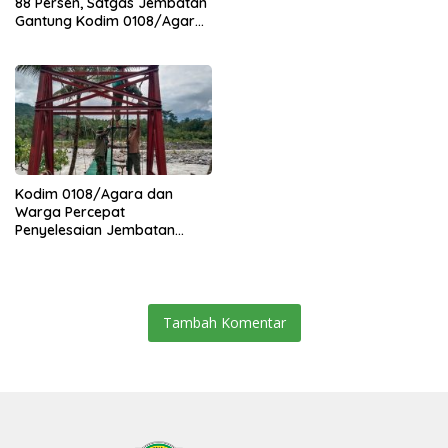
88 Persen, Satgas Jembatan
Gantung Kodim 0108/Agara
Percepat Akses Warga Ds.
Kuning Abadi Aceh Tenggara
Kodim 0108/Agara dan
Warga Percepat
Penyelesaian Jembatan
Gantung di Ds. Jambur
Mamang Aceh Tenggara
Tambah Komentar