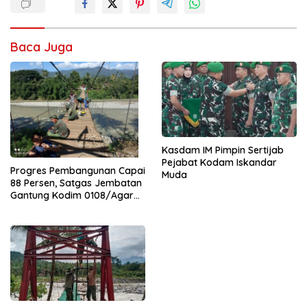
Baca Juga
Kasdam IM Pimpin Sertijab
Pejabat Kodam Iskandar
Progres Pembangunan Capai
Muda
88 Persen, Satgas Jembatan
Gantung Kodim 0108/Agara
Percepat Akses Warga Ds.
Kuning Abadi Aceh Tenggara