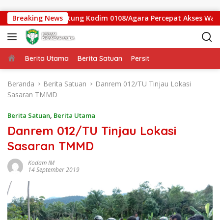
Langsung ke konten
 Jembatan Gantung Kodim 0108/Agara Percepat Akses Warga Ds
Breaking News
Beranda
Berita Utama
Berita Satuan
Persit
Beranda
Berita Satuan
Danrem 012/TU Tinjau Lokasi
Sasaran TMMD
Berita Satuan
,
Berita Utama
Danrem 012/TU Tinjau Lokasi
Sasaran TMMD
Kodam IM
14 September 2019