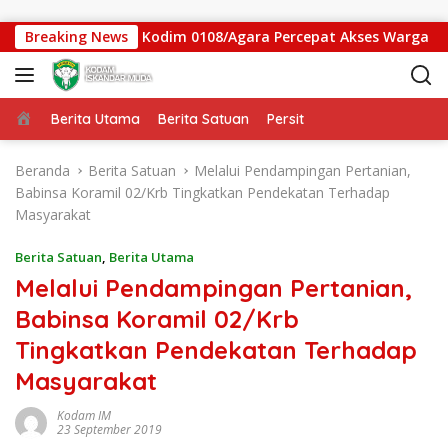
Langsung ke konten
batan Gantung Kodim 0108/Agara Percepat Akses Warga Ds. Ku
Breaking News
Beranda
Berita Utama
Berita Satuan
Persit
Beranda
Berita Satuan
Melalui Pendampingan Pertanian,
Babinsa Koramil 02/Krb Tingkatkan Pendekatan Terhadap
Masyarakat
Berita Satuan
,
Berita Utama
Melalui Pendampingan Pertanian,
Babinsa Koramil 02/Krb
Tingkatkan Pendekatan Terhadap
Masyarakat
Kodam IM
23 September 2019