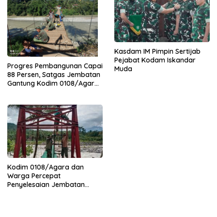
Kasdam IM Pimpin Sertijab
Pejabat Kodam Iskandar
Progres Pembangunan Capai
Muda
88 Persen, Satgas Jembatan
Gantung Kodim 0108/Agara
Percepat Akses Warga Ds.
Kuning Abadi Aceh Tenggara
Kodim 0108/Agara dan
Warga Percepat
Penyelesaian Jembatan
Gantung di Ds. Jambur
Mamang Aceh Tenggara