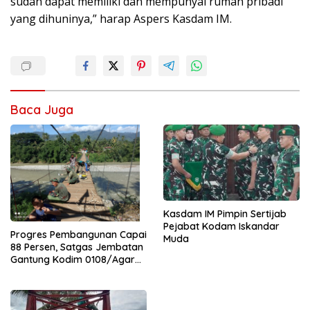
sudah dapat memiliki dan mempunyai rumah pribadi
yang dihuninya,” harap Aspers Kasdam IM.
Baca Juga
Kasdam IM Pimpin Sertijab
Pejabat Kodam Iskandar
Progres Pembangunan Capai
Muda
88 Persen, Satgas Jembatan
Gantung Kodim 0108/Agara
Percepat Akses Warga Ds.
Kuning Abadi Aceh Tenggara