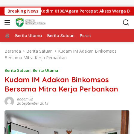
Langsung ke konten
atan Gantung Kodim 0108/Agara Percepat Akses Warga Ds. Kun
Breaking News
Beranda
Berita Utama
Berita Satuan
Persit
Beranda
Berita Satuan
Kudam IM Adakan Binkomsos
Bersama Mitra Kerja Perbankan
Berita Satuan
,
Berita Utama
Kudam IM Adakan Binkomsos
Bersama Mitra Kerja Perbankan
Kodam IM
26 September 2019