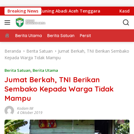
Langsung ke konten
ses Warga Ds. Kuning Abadi Aceh Tenggara
Breaking News
Kasdam IM 
Beranda
Berita Utama
Berita Satuan
Persit
Beranda
Berita Satuan
Jumat Berkah, TNI Berikan Sembako
Kepada Warga Tidak Mampu
Berita Satuan
,
Berita Utama
Jumat Berkah, TNI Berikan
Sembako Kepada Warga Tidak
Mampu
Kodam IM
4 Oktober 2019