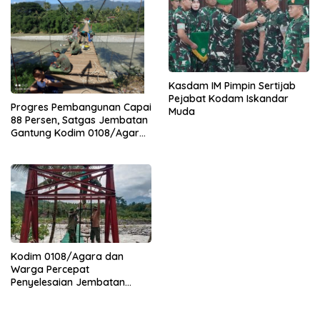
Kasdam IM Pimpin Sertijab
Pejabat Kodam Iskandar
Progres Pembangunan Capai
Muda
88 Persen, Satgas Jembatan
Gantung Kodim 0108/Agara
Percepat Akses Warga Ds.
Kuning Abadi Aceh Tenggara
Kodim 0108/Agara dan
Warga Percepat
Penyelesaian Jembatan
Gantung di Ds. Jambur
Mamang Aceh Tenggara