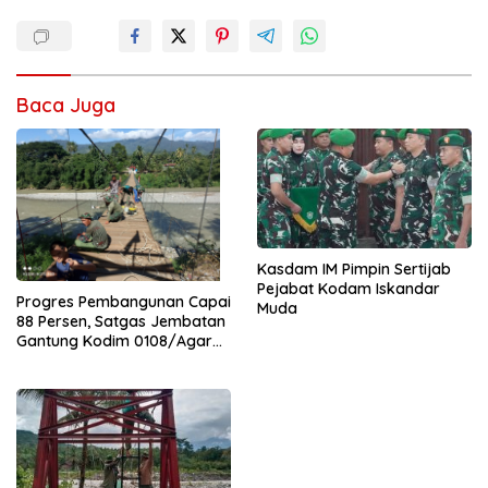
Baca Juga
Kasdam IM Pimpin Sertijab
Pejabat Kodam Iskandar
Progres Pembangunan Capai
Muda
88 Persen, Satgas Jembatan
Gantung Kodim 0108/Agara
Percepat Akses Warga Ds.
Kuning Abadi Aceh Tenggara