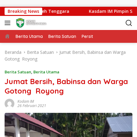
Langsung ke konten
Kuning Abadi Aceh Tenggara
Breaking News
Kasdam IM Pimpin Sertija
Beranda
Berita Utama
Berita Satuan
Persit
Beranda
Berita Satuan
Jumat Bersih, Babinsa dan Warga
Gotong Royong
Berita Satuan
,
Berita Utama
Jumat Bersih, Babinsa dan Warga
Gotong Royong
Kodam IM
26 Februari 2021