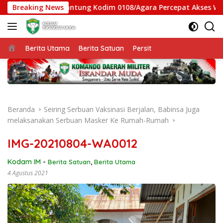
Langsung
s Jembatan Gantung Kodim 0108/Agara Percepat Akses Warga Ds
Breaking News
ke
konten
Beranda
Berita Utama
Berita Satuan
Persit
Beranda
Seiring Serbuan Vaksinasi Berjalan, Babinsa Juga
melaksanakan Serbuan Masker Ke Rumah-Rumah
IMG-20210804-WA0012
Kodam IM
-
Berita Satuan
,
Berita Utama
4 Agustus 2021