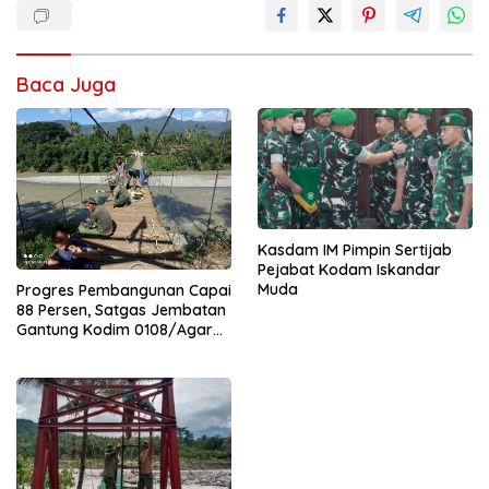
Baca Juga
Kasdam IM Pimpin Sertijab
Pejabat Kodam Iskandar
Muda
Progres Pembangunan Capai
88 Persen, Satgas Jembatan
Gantung Kodim 0108/Agara
Percepat Akses Warga Ds.
Kuning Abadi Aceh Tenggara