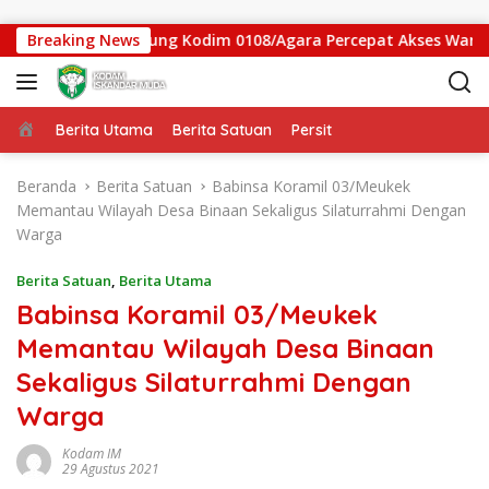
Langsung ke konten
 Jembatan Gantung Kodim 0108/Agara Percepat Akses Warga Ds.
Breaking News
Beranda
Berita Utama
Berita Satuan
Persit
Beranda
Berita Satuan
Babinsa Koramil 03/Meukek
Memantau Wilayah Desa Binaan Sekaligus Silaturrahmi Dengan
Warga
Berita Satuan
,
Berita Utama
Babinsa Koramil 03/Meukek
Memantau Wilayah Desa Binaan
Sekaligus Silaturrahmi Dengan
Warga
Kodam IM
29 Agustus 2021