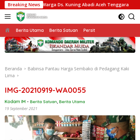
Langsung
rcepat Akses Warga Ds. Kuning Abadi Aceh Tenggara
Breaking News
K
ke
konten
Beranda
Berita Utama
Berita Satuan
Persit
Beranda
Babinsa Pantau Harga Sembako di Pedagang Kaki
Lima
IMG-20210919-WA0055
Kodam IM
-
Berita Satuan
,
Berita Utama
19 September 2021