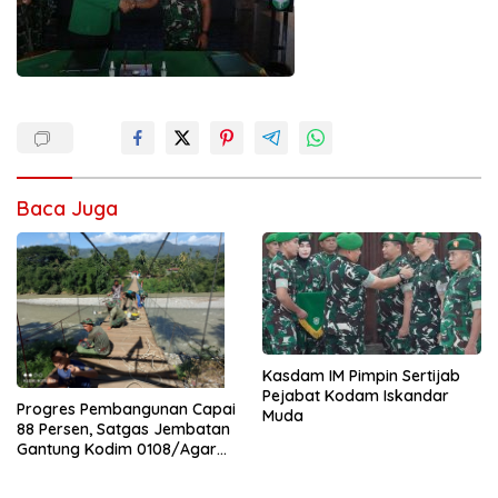
Baca Juga
Kasdam IM Pimpin Sertijab
Pejabat Kodam Iskandar
Progres Pembangunan Capai
Muda
88 Persen, Satgas Jembatan
Gantung Kodim 0108/Agara
Percepat Akses Warga Ds.
Kuning Abadi Aceh Tenggara