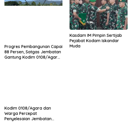
Kasdam IM Pimpin Sertijab
Pejabat Kodam Iskandar
Muda
Progres Pembangunan Capai
88 Persen, Satgas Jembatan
Gantung Kodim 0108/Agara
Percepat Akses Warga Ds.
Kuning Abadi Aceh Tenggara
Kodim 0108/Agara dan
Warga Percepat
Penyelesaian Jembatan
Gantung di Ds. Jambur
Mamang Aceh Tenggara