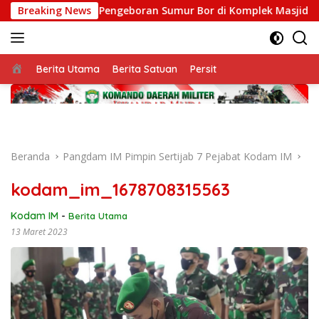
Langsung
02/Pidie Mulai Pengeboran Sumur Bor di Komplek Masjid Desa 
Breaking News
ke
konten
Beranda
Berita Utama
Berita Satuan
Persit
Beranda
Pangdam IM Pimpin Sertijab 7 Pejabat Kodam IM
kodam_im_1678708315563
Kodam IM
-
Berita Utama
13 Maret 2023