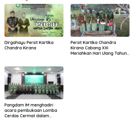
Dirgahayu Persit Kartika
Persit Kartika Chandra
Chandra Kirana
Kirana Cabang XXI
Meriahkan Hari Ulang Tahun
ke-78 dengan Ziarah
Pahlawan di Langsa
Pangdam IM menghadiri
acara pembukaan Lomba
Cerdas Cermat dalam
rangka HUT Persit KCK.