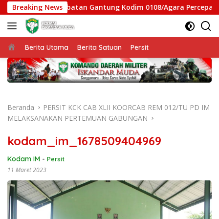
Langsung
n, Satgas Jembatan Gantung Kodim 0108/Agara Percepat Akses 
Breaking News
ke
konten
Beranda
Berita Utama
Berita Satuan
Persit
Beranda
PERSIT KCK CAB XLII KOORCAB REM 012/TU PD IM
MELAKSANAKAN PERTEMUAN GABUNGAN
kodam_im_1678509404969
Kodam IM
-
Persit
11 Maret 2023