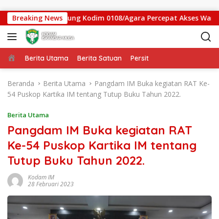
Langsung ke konten
atan Gantung Kodim 0108/Agara Percepat Akses Warga Ds. Kun
Breaking News
Beranda
Berita Utama
Berita Satuan
Persit
Beranda
Berita Utama
Pangdam IM Buka kegiatan RAT Ke-
54 Puskop Kartika IM tentang Tutup Buku Tahun 2022.
Berita Utama
Pangdam IM Buka kegiatan RAT
Ke-54 Puskop Kartika IM tentang
Tutup Buku Tahun 2022.
Kodam IM
28 Februari 2023