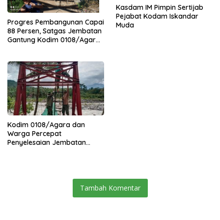
Kasdam IM Pimpin Sertijab
Pejabat Kodam Iskandar
Progres Pembangunan Capai
Muda
88 Persen, Satgas Jembatan
Gantung Kodim 0108/Agara
Percepat Akses Warga Ds.
Kuning Abadi Aceh Tenggara
Kodim 0108/Agara dan
Warga Percepat
Penyelesaian Jembatan
Gantung di Ds. Jambur
Mamang Aceh Tenggara
Tambah Komentar