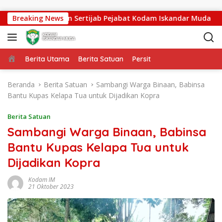
Langsung ke konten
asdam IM Pimpin Sertijab Pejabat Kodam Iskandar Muda
Breaking News
Beranda
Berita Utama
Berita Satuan
Persit
Beranda
Berita Satuan
Sambangi Warga Binaan, Babinsa
Bantu Kupas Kelapa Tua untuk Dijadikan Kopra
Berita Satuan
Sambangi Warga Binaan, Babinsa
Bantu Kupas Kelapa Tua untuk
Dijadikan Kopra
Kodam IM
21 Oktober 2023