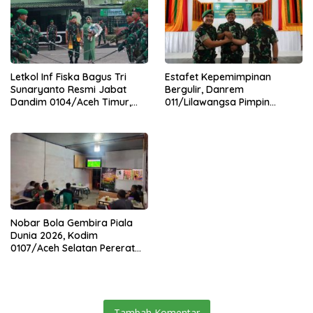
Letkol Inf Fiska Bagus Tri
Estafet Kepemimpinan
Sunaryanto Resmi Jabat
Bergulir, Danrem
Dandim 0104/Aceh Timur,
011/Lilawangsa Pimpin
Lanjutkan Estafet
Sertijab Lima Dandim
Pengabdian di Kodim
Jajaran Korem
0104/Atim
Nobar Bola Gembira Piala
Dunia 2026, Kodim
0107/Aceh Selatan Pererat
Kebersamaan Bersama
Warga
Tambah Komentar