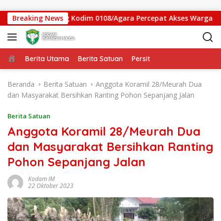
Langsung ke konten
batan Gantung Kodim 0108/Agara Percepat Akses Warga Ds. Ku
Breaking News
Beranda
Berita Utama
Berita Satuan
Persit
Beranda
Berita Satuan
Anggota Koramil 28/Meurah Dua
dan Masyarakat Bersihkan Ranting Pohon Sepanjang Jalan
Berita Satuan
Anggota Koramil 28/Meurah Dua
dan Masyarakat Bersihkan Ranting
Pohon Sepanjang Jalan
Kodam IM
22 Oktober 2023