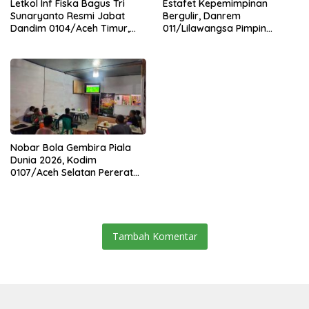
Letkol Inf Fiska Bagus Tri
Estafet Kepemimpinan
Sunaryanto Resmi Jabat
Bergulir, Danrem
Dandim 0104/Aceh Timur,
011/Lilawangsa Pimpin
Lanjutkan Estafet
Sertijab Lima Dandim
Pengabdian di Kodim
Jajaran Korem
0104/Atim
Nobar Bola Gembira Piala
Dunia 2026, Kodim
0107/Aceh Selatan Pererat
Kebersamaan Bersama
Warga
Tambah Komentar