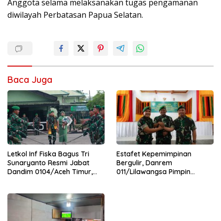
Anggota selama melaksanakan tugas pengamanan
diwilayah Perbatasan Papua Selatan.
Baca Juga
Letkol Inf Fiska Bagus Tri
Estafet Kepemimpinan
Sunaryanto Resmi Jabat
Bergulir, Danrem
Dandim 0104/Aceh Timur,
011/Lilawangsa Pimpin
Lanjutkan Estafet
Sertijab Lima Dandim
Pengabdian di Kodim
Jajaran Korem
0104/Atim