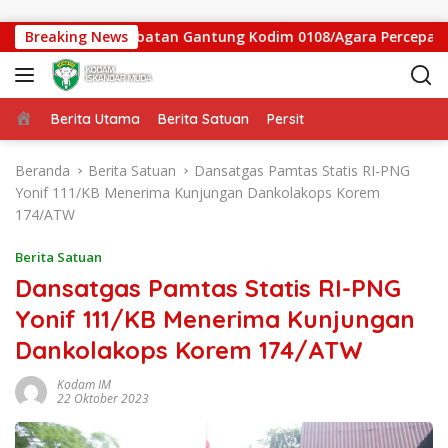
Langsung ke konten
sen, Satgas Jembatan Gantung Kodim 0108/Agara Percepat Aks
Breaking News
Beranda
Berita Utama
Berita Satuan
Persit
Beranda
Berita Satuan
Dansatgas Pamtas Statis RI-PNG
Yonif 111/KB Menerima Kunjungan Dankolakops Korem
174/ATW
Berita Satuan
Dansatgas Pamtas Statis RI-PNG
Yonif 111/KB Menerima Kunjungan
Dankolakops Korem 174/ATW
Kodam IM
22 Oktober 2023