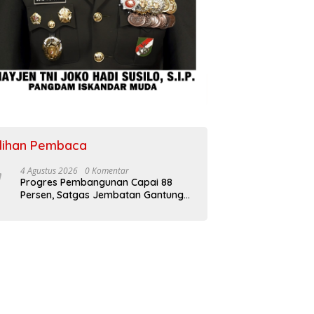
ilihan Pembaca
4 Agustus 2026
0 Komentar
Progres Pembangunan Capai 88
Persen, Satgas Jembatan Gantung
Kodim 0108/Agara Percepat Akses
Warga Ds. Kuning Abadi Aceh
Tenggara