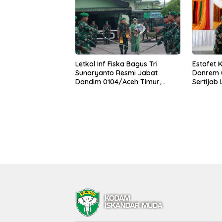
Letkol Inf Fiska Bagus Tri
Estafet 
Sunaryanto Resmi Jabat
Danrem 0
Dandim 0104/Aceh Timur,
Sertijab
Lanjutkan Estafet Pengabdian
Korem
di Kodim 0104/Atim