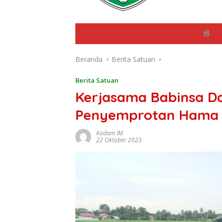
B
e
r
Beranda
Berita Satuan
a
n
d
Berita Satuan
a
Kerjasama Babinsa 
Penyemprotan Hama 
Kodam IM
22 Oktober 2023