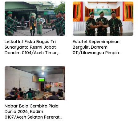
Letkol Inf Fiska Bagus Tri
Estafet Kepemimpinan
Sunaryanto Resmi Jabat
Bergulir, Danrem
Dandim 0104/Aceh Timur,
011/Lilawangsa Pimpin
Lanjutkan Estafet
Sertijab Lima Dandim
Pengabdian di Kodim
Jajaran Korem
0104/Atim
Nobar Bola Gembira Piala
Dunia 2026, Kodim
0107/Aceh Selatan Pererat
Kebersamaan Bersama
Warga