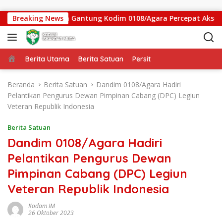
Langsung ke konten
atgas Jembatan Gantung Kodim 0108/Agara Percepat Akses War
Breaking News
Beranda
Berita Utama
Berita Satuan
Persit
Beranda
Berita Satuan
Dandim 0108/Agara Hadiri
Pelantikan Pengurus Dewan Pimpinan Cabang (DPC) Legiun
Veteran Republik Indonesia
Berita Satuan
Dandim 0108/Agara Hadiri
Pelantikan Pengurus Dewan
Pimpinan Cabang (DPC) Legiun
Veteran Republik Indonesia
Kodam IM
26 Oktober 2023