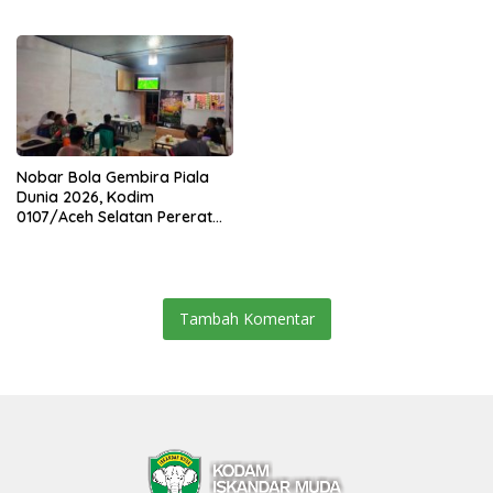
Lanjutkan Estafet
Sertijab Lima Dandim
Pengabdian di Kodim
Jajaran Korem
0104/Atim
Nobar Bola Gembira Piala
Dunia 2026, Kodim
0107/Aceh Selatan Pererat
Kebersamaan Bersama
Warga
Tambah Komentar