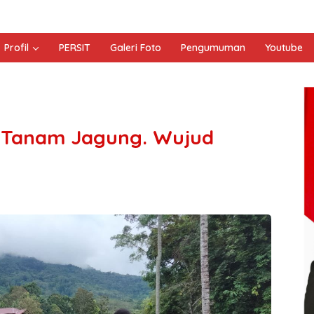
Profil
PERSIT
Galeri Foto
Pengumuman
Youtube
i Tanam Jagung. Wujud