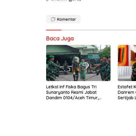
Komentar
Baca Juga
Letkol Inf Fiska Bagus Tri
Estafet 
Sunaryanto Resmi Jabat
Danrem 0
Dandim 0104/Aceh Timur,
Sertijab
Lanjutkan Estafet Pengabdian
Korem
di Kodim 0104/Atim