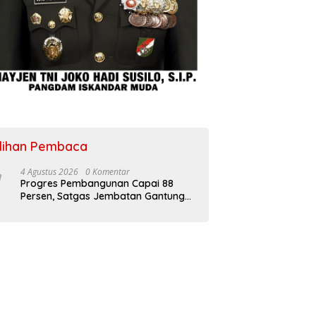
ilihan Pembaca
4 Agustus 2026
0 Komentar
Progres Pembangunan Capai 88
Persen, Satgas Jembatan Gantung
Kodim 0108/Agara Percepat Akses
Warga Ds. Kuning Abadi Aceh
Tenggara