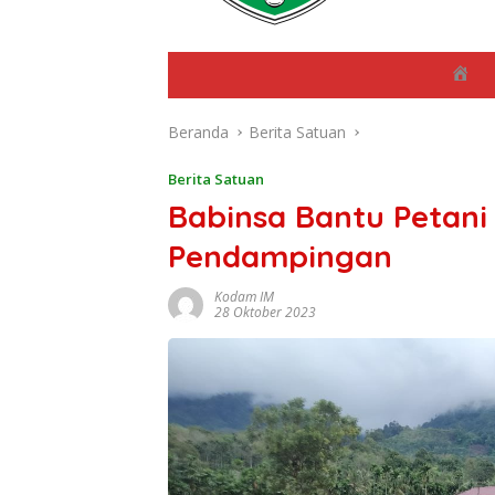
B
e
r
Beranda
Berita Satuan
a
n
d
Berita Satuan
a
Babinsa Bantu Petan
Pendampingan
Kodam IM
28 Oktober 2023