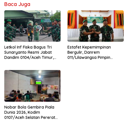
Baca Juga
Letkol Inf Fiska Bagus Tri
Estafet Kepemimpinan
Sunaryanto Resmi Jabat
Bergulir, Danrem
Dandim 0104/Aceh Timur,
011/Lilawangsa Pimpin
Lanjutkan Estafet
Sertijab Lima Dandim
Pengabdian di Kodim
Jajaran Korem
0104/Atim
Nobar Bola Gembira Piala
Dunia 2026, Kodim
0107/Aceh Selatan Pererat
Kebersamaan Bersama
Warga