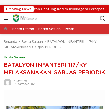
Langsung ke konten
, Satgas Jembatan Gantung Kodim 0108/Agara Percepat Akses 
Breaking News
Beranda
Berita Utama
Berita Satuan
Persit
Beranda
Berita Satuan
BATALYON INFANTERI 117/KY
MELAKSANAKAN GARJAS PERIODIK
Berita Satuan
BATALYON INFANTERI 117/KY
MELAKSANAKAN GARJAS PERIODIK
Kodam IM
30 Oktober 2023