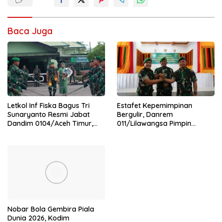
Baca Juga
Letkol Inf Fiska Bagus Tri
Estafet Kepemimpinan
Sunaryanto Resmi Jabat
Bergulir, Danrem
Dandim 0104/Aceh Timur,
011/Lilawangsa Pimpin
Lanjutkan Estafet
Sertijab Lima Dandim
Pengabdian di Kodim
Jajaran Korem
0104/Atim
Nobar Bola Gembira Piala
Dunia 2026, Kodim