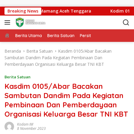
Langsung ke konten
di Ds. Jambur Mamang Aceh Tenggara
Breaking News
Kodim 0104 Aceh
Beranda
Berita Utama
Berita Satuan
Persit
Beranda
Berita Satuan
Kasdim 0105/Abar Bacakan
Sambutan Dandim Pada Kegiatan Pembinaan Dan
Pemberdayaan Organisasi Keluarga Besar TNI KBT
Berita Satuan
Kasdim 0105/Abar Bacakan
Sambutan Dandim Pada Kegiatan
Pembinaan Dan Pemberdayaan
Organisasi Keluarga Besar TNI KBT
Kodam IM
8 November 2023