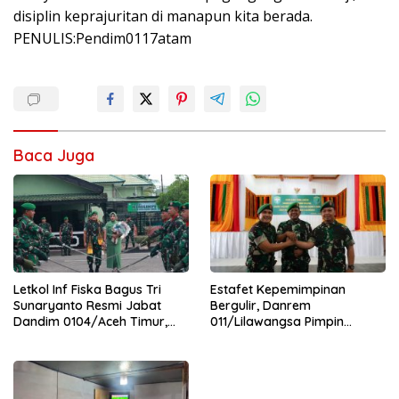
disiplin keprajuritan di manapun kita berada.
PENULIS:Pendim0117atam
Baca Juga
Letkol Inf Fiska Bagus Tri
Estafet Kepemimpinan
Sunaryanto Resmi Jabat
Bergulir, Danrem
Dandim 0104/Aceh Timur,
011/Lilawangsa Pimpin
Lanjutkan Estafet
Sertijab Lima Dandim
Pengabdian di Kodim
Jajaran Korem
0104/Atim