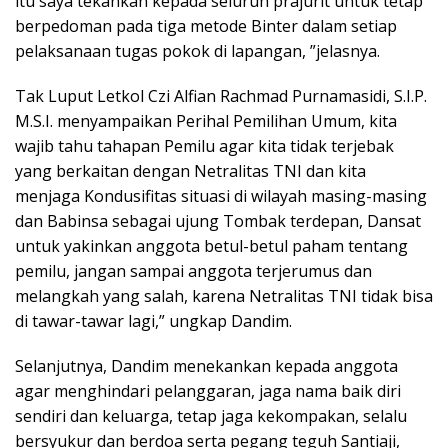
itu saya tekankan kepada seluruh prajurit untuk tetap
berpedoman pada tiga metode Binter dalam setiap
pelaksanaan tugas pokok di lapangan, ”jelasnya.
Tak Luput Letkol Czi Alfian Rachmad Purnamasidi, S.I.P.
M.S.I. menyampaikan Perihal Pemilihan Umum, kita
wajib tahu tahapan Pemilu agar kita tidak terjebak
yang berkaitan dengan Netralitas TNI dan kita
menjaga Kondusifitas situasi di wilayah masing-masing
dan Babinsa sebagai ujung Tombak terdepan, Dansat
untuk yakinkan anggota betul-betul paham tentang
pemilu, jangan sampai anggota terjerumus dan
melangkah yang salah, karena Netralitas TNI tidak bisa
di tawar-tawar lagi,” ungkap Dandim.
Selanjutnya, Dandim menekankan kepada anggota
agar menghindari pelanggaran, jaga nama baik diri
sendiri dan keluarga, tetap jaga kekompakan, selalu
bersyukur dan berdoa serta pegang teguh Santiaji,