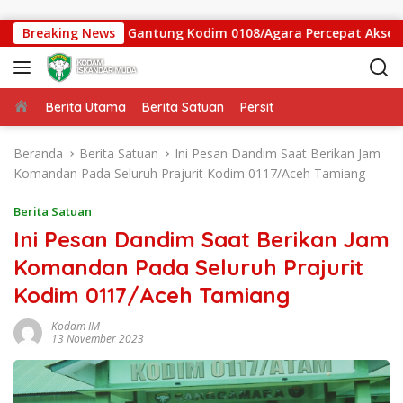
Langsung ke konten
tgas Jembatan Gantung Kodim 0108/Agara Percepat Akses Warg
Breaking News
Beranda
Berita Utama
Berita Satuan
Persit
Beranda
Berita Satuan
Ini Pesan Dandim Saat Berikan Jam
Komandan Pada Seluruh Prajurit Kodim 0117/Aceh Tamiang
Berita Satuan
Ini Pesan Dandim Saat Berikan Jam
Komandan Pada Seluruh Prajurit
Kodim 0117/Aceh Tamiang
Kodam IM
13 November 2023