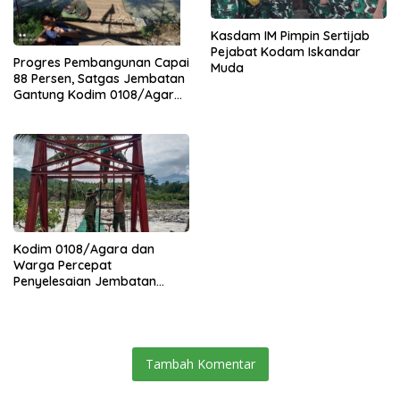
Kasdam IM Pimpin Sertijab
Pejabat Kodam Iskandar
Progres Pembangunan Capai
Muda
88 Persen, Satgas Jembatan
Gantung Kodim 0108/Agara
Percepat Akses Warga Ds.
Kuning Abadi Aceh Tenggara
Kodim 0108/Agara dan
Warga Percepat
Penyelesaian Jembatan
Gantung di Ds. Jambur
Mamang Aceh Tenggara
Tambah Komentar