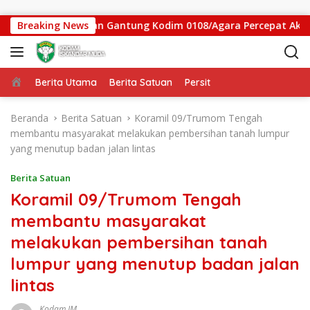
Langsung ke konten
Satgas Jembatan Gantung Kodim 0108/Agara Percepat Akses Wa
Breaking News
Beranda
Berita Utama
Berita Satuan
Persit
Beranda
Berita Satuan
Koramil 09/Trumom Tengah
membantu masyarakat melakukan pembersihan tanah lumpur
yang menutup badan jalan lintas
Berita Satuan
Koramil 09/Trumom Tengah
membantu masyarakat
melakukan pembersihan tanah
lumpur yang menutup badan jalan
lintas
Kodam IM