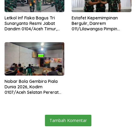
Letkol Inf Fiska Bagus Tri
Estafet Kepemimpinan
Sunaryanto Resmi Jabat
Bergulir, Danrem
Dandim 0104/Aceh Timur,
011/Lilawangsa Pimpin
Lanjutkan Estafet
Sertijab Lima Dandim
Pengabdian di Kodim
Jajaran Korem
0104/Atim
Nobar Bola Gembira Piala
Dunia 2026, Kodim
0107/Aceh Selatan Pererat
Kebersamaan Bersama
Warga
Tambah Komentar