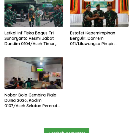
Letkol Inf Fiska Bagus Tri
Estafet Kepemimpinan
Sunaryanto Resmi Jabat
Bergulir, Danrem
Dandim 0104/Aceh Timur,
011/Lilawangsa Pimpin
Lanjutkan Estafet
Sertijab Lima Dandim
Pengabdian di Kodim
Jajaran Korem
0104/Atim
Nobar Bola Gembira Piala
Dunia 2026, Kodim
0107/Aceh Selatan Pererat
Kebersamaan Bersama
Warga