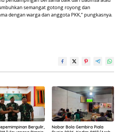
perlu pendampingan bersama baik dari Babinsa atau
menumbuhkan semangat gotong royong dan
rsama dengan warga dan anggota PKK,” pungkasnya.
Kepemimpinan Bergulir,
Nobar Bola Gembira Piala