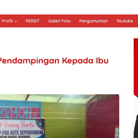
Profil
PERSIT
Galeri Foto
Pengumuman
Youtube
Pendampingan Kepada Ibu