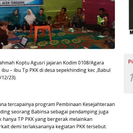
P
rahmah Koptu Agusri jajaran Kodim 0108/Agara
bu – ibu Tp PKK di desa sepekhinding kec ,Babul
1
12/23).
na tercapainya program Pembinaan Kesejahteraan
inding seorang Babinsa sebagai pendamping juga
k hanya TP PKK yang bergerak melainkan
kait demi terlaksananya kegiatan PKK tersebut.