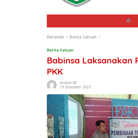
B
e
r
Beranda
Berita Satuan
a
n
d
Berita Satuan
a
Babinsa Laksanakan 
PKK
Kodam IM
19 Desember 2023