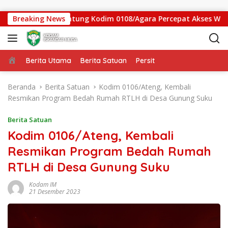
Langsung ke konten
 Jembatan Gantung Kodim 0108/Agara Percepat Akses Warga Ds
Breaking News
Beranda
Berita Utama
Berita Satuan
Persit
Beranda
Berita Satuan
Kodim 0106/Ateng, Kembali
Resmikan Program Bedah Rumah RTLH di Desa Gunung Suku
Berita Satuan
Kodim 0106/Ateng, Kembali
Resmikan Program Bedah Rumah
RTLH di Desa Gunung Suku
Kodam IM
21 Desember 2023