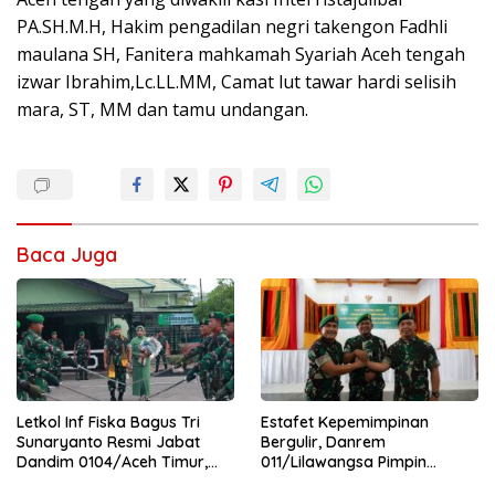
PA.SH.M.H, Hakim pengadilan negri takengon Fadhli
maulana SH, Fanitera mahkamah Syariah Aceh tengah
izwar Ibrahim,Lc.LL.MM, Camat lut tawar hardi selisih
mara, ST, MM dan tamu undangan.
Baca Juga
Letkol Inf Fiska Bagus Tri
Estafet Kepemimpinan
Sunaryanto Resmi Jabat
Bergulir, Danrem
Dandim 0104/Aceh Timur,
011/Lilawangsa Pimpin
Lanjutkan Estafet
Sertijab Lima Dandim