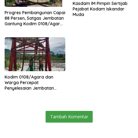
Kasdam IM Pimpin Sertijab
Pejabat Kodam Iskandar
Progres Pembangunan Capai
Muda
88 Persen, Satgas Jembatan
Gantung Kodim 0108/Agara
Percepat Akses Warga Ds.
Kuning Abadi Aceh Tenggara
Kodim 0108/Agara dan
Warga Percepat
Penyelesaian Jembatan
Gantung di Ds. Jambur
Mamang Aceh Tenggara
Tambah Komentar