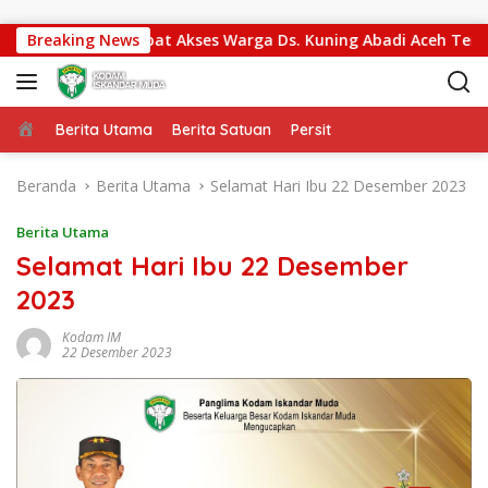
Langsung ke konten
08/Agara Percepat Akses Warga Ds. Kuning Abadi Aceh Tengga
Breaking News
Beranda
Berita Utama
Berita Satuan
Persit
Beranda
Berita Utama
Selamat Hari Ibu 22 Desember 2023
Berita Utama
Selamat Hari Ibu 22 Desember
2023
Kodam IM
22 Desember 2023