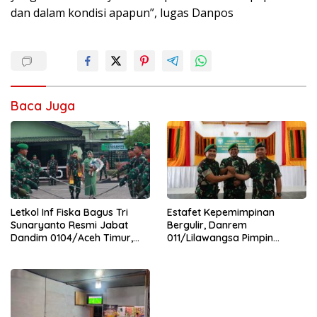
dan dalam kondisi apapun”, lugas Danpos
Baca Juga
Letkol Inf Fiska Bagus Tri
Estafet Kepemimpinan
Sunaryanto Resmi Jabat
Bergulir, Danrem
Dandim 0104/Aceh Timur,
011/Lilawangsa Pimpin
Lanjutkan Estafet
Sertijab Lima Dandim
Pengabdian di Kodim
Jajaran Korem
0104/Atim