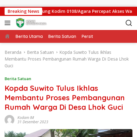
Langsung ke konten
 Jembatan Gantung Kodim 0108/Agara Percepat Akses Warga Ds.
Breaking News
Beranda
Berita Utama
Berita Satuan
Persit
Beranda
Berita Satuan
Kopda Suwito Tulus Ikhlas
Membantu Proses Pembangunan Rumah Warga Di Desa Lhok
Guci
Berita Satuan
Kopda Suwito Tulus Ikhlas
Membantu Proses Pembangunan
Rumah Warga Di Desa Lhok Guci
Kodam IM
31 Desember 2023