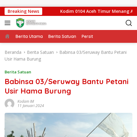
Langsung ke konten
Aceh Tenggara
Breaking News
Kodim 0104 Aceh Timur Menang Adu Pena
Beranda
Berita Utama
Berita Satuan
Persit
Beranda
Berita Satuan
Babinsa 03/Seruway Bantu Petani
Usir Hama Burung
Berita Satuan
Babinsa 03/Seruway Bantu Petani
Usir Hama Burung
Kodam IM
11 Januari 2024