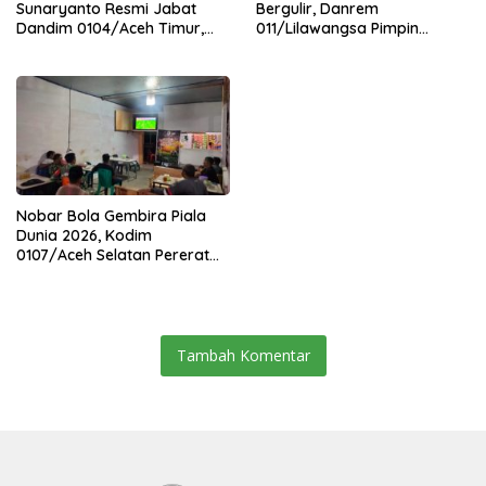
Sunaryanto Resmi Jabat
Bergulir, Danrem
Dandim 0104/Aceh Timur,
011/Lilawangsa Pimpin
Lanjutkan Estafet
Sertijab Lima Dandim
Pengabdian di Kodim
Jajaran Korem
0104/Atim
Nobar Bola Gembira Piala
Dunia 2026, Kodim
0107/Aceh Selatan Pererat
Kebersamaan Bersama
Warga
Tambah Komentar