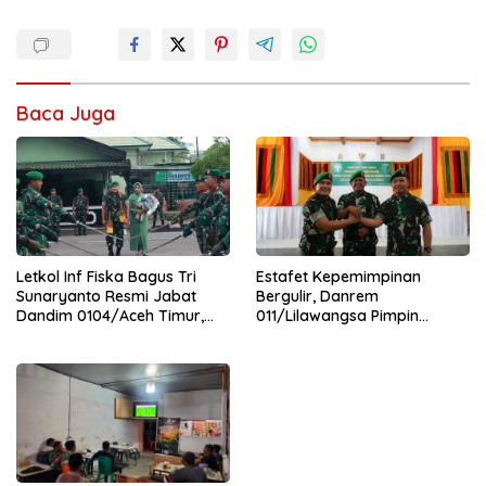
Baca Juga
Letkol Inf Fiska Bagus Tri
Estafet Kepemimpinan
Sunaryanto Resmi Jabat
Bergulir, Danrem
Dandim 0104/Aceh Timur,
011/Lilawangsa Pimpin
Lanjutkan Estafet
Sertijab Lima Dandim
Pengabdian di Kodim
Jajaran Korem
0104/Atim