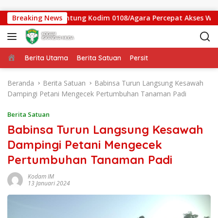
Langsung ke konten
s Jembatan Gantung Kodim 0108/Agara Percepat Akses Warga D
Breaking News
Beranda
Berita Utama
Berita Satuan
Persit
Beranda
Berita Satuan
Babinsa Turun Langsung Kesawah
Dampingi Petani Mengecek Pertumbuhan Tanaman Padi
Berita Satuan
Babinsa Turun Langsung Kesawah
Dampingi Petani Mengecek
Pertumbuhan Tanaman Padi
Kodam IM
13 Januari 2024