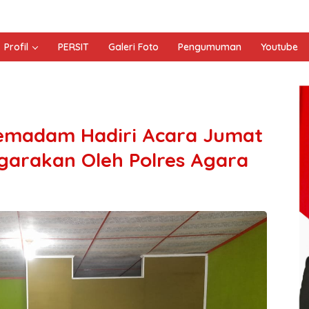
Profil
PERSIT
Galeri Foto
Pengumuman
Youtube
Semadam Hadiri Acara Jumat
garakan Oleh Polres Agara