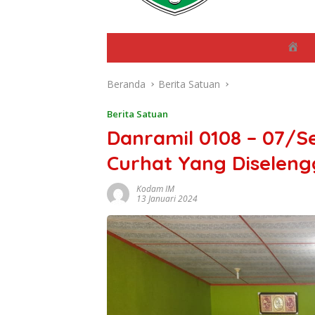
B
e
r
Beranda
Berita Satuan
a
n
d
Berita Satuan
a
Danramil 0108 – 07/
Curhat Yang Diseleng
Kodam IM
13 Januari 2024