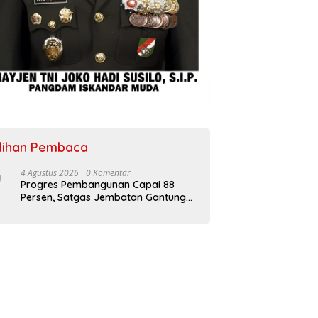
ilihan Pembaca
4 Agustus 2026
0 Komentar
Progres Pembangunan Capai 88
Persen, Satgas Jembatan Gantung
Kodim 0108/Agara Percepat Akses
Warga Ds. Kuning Abadi Aceh
Tenggara