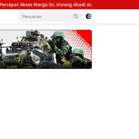
arga Ds. Kuning Abadi Aceh Tenggara
Kasdam IM Pimpi