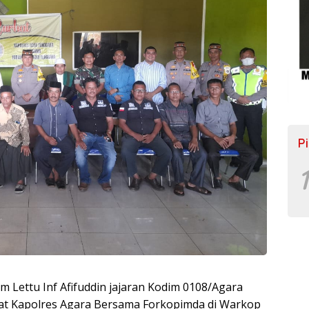
P
1
 Lettu Inf Afifuddin jajaran Kodim 0108/Agara
hat Kapolres Agara Bersama Forkopimda di Warkop