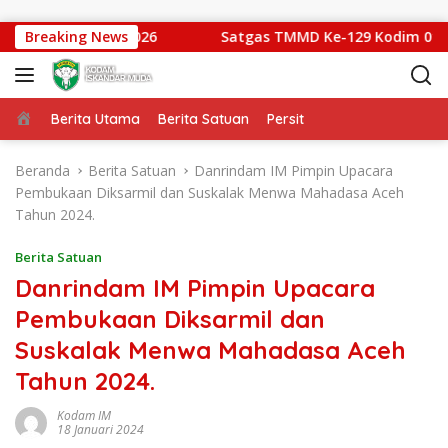
Langsung ke konten
gdam IM Cup 2026
Breaking News
Satgas TMMD Ke-129 Kodim 0102/Pidi
Beranda
Berita Utama
Berita Satuan
Persit
Beranda
Berita Satuan
Danrindam IM Pimpin Upacara
Pembukaan Diksarmil dan Suskalak Menwa Mahadasa Aceh
Tahun 2024.
Berita Satuan
Danrindam IM Pimpin Upacara
Pembukaan Diksarmil dan
Suskalak Menwa Mahadasa Aceh
Tahun 2024.
Kodam IM
18 Januari 2024