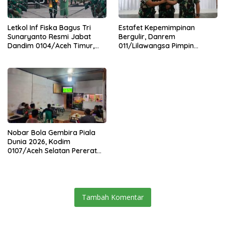
Letkol Inf Fiska Bagus Tri
Estafet Kepemimpinan
Sunaryanto Resmi Jabat
Bergulir, Danrem
Dandim 0104/Aceh Timur,
011/Lilawangsa Pimpin
Lanjutkan Estafet
Sertijab Lima Dandim
Pengabdian di Kodim
Jajaran Korem
0104/Atim
Nobar Bola Gembira Piala
Dunia 2026, Kodim
0107/Aceh Selatan Pererat
Kebersamaan Bersama
Warga
Tambah Komentar