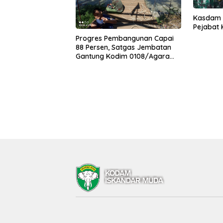
Kasdam I
Pejabat
Progres Pembangunan Capai
88 Persen, Satgas Jembatan
Gantung Kodim 0108/Agara
Percepat Akses Warga Ds.
Kuning Abadi Aceh Tenggara