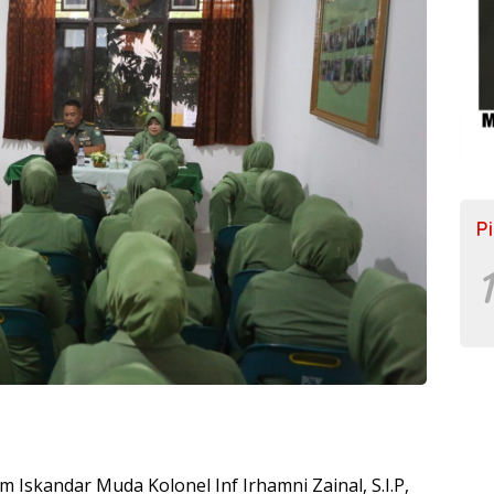
P
1
Iskandar Muda Kolonel Inf Irhamni Zainal, S.I.P,