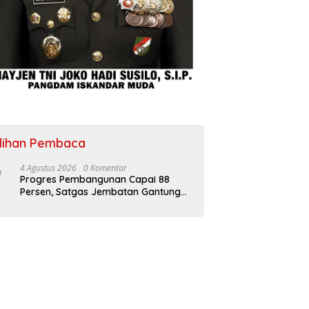
ilihan Pembaca
4 Agustus 2026
0 Komentar
Progres Pembangunan Capai 88
Persen, Satgas Jembatan Gantung
Kodim 0108/Agara Percepat Akses
Warga Ds. Kuning Abadi Aceh
Tenggara