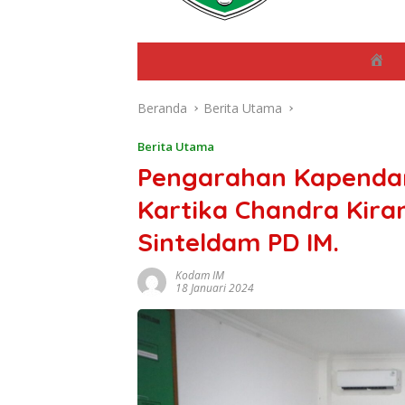
B
e
r
Beranda
Berita Utama
a
n
d
Berita Utama
a
Pengarahan Kapendam
Kartika Chandra Kira
Sinteldam PD IM.
Kodam IM
18 Januari 2024