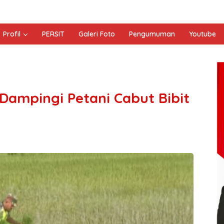
Profil
PERSIT
Galeri Foto
Pengumuman
Youtube
Dampingi Petani Cabut Bibit