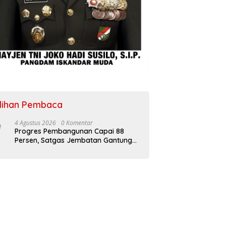
ilihan Pembaca
4 Agustus 2026
0 Komentar
Progres Pembangunan Capai 88
Persen, Satgas Jembatan Gantung
Kodim 0108/Agara Percepat Akses
Warga Ds. Kuning Abadi Aceh
Tenggara