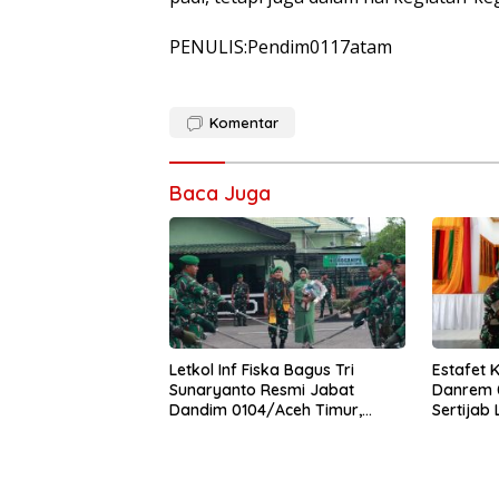
PENULIS:Pendim0117atam
Komentar
Baca Juga
Letkol Inf Fiska Bagus Tri
Estafet 
Sunaryanto Resmi Jabat
Danrem 0
Dandim 0104/Aceh Timur,
Sertijab
Lanjutkan Estafet Pengabdian
Korem
di Kodim 0104/Atim