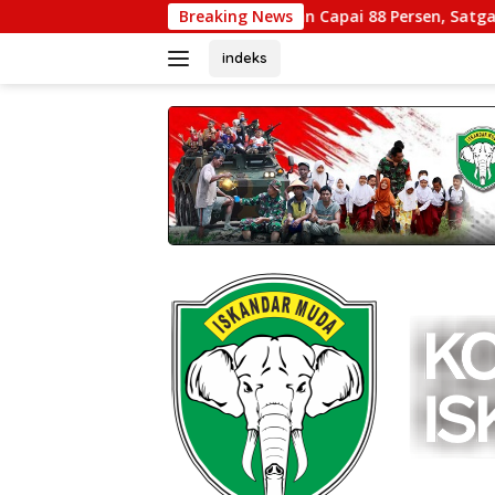
Langsung
Progres Pembangunan Capai 88 Persen, Satgas Jembatan 
Breaking News
ke
konten
indeks