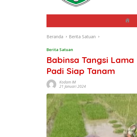
B
e
r
Beranda
Berita Satuan
a
n
d
Berita Satuan
a
Babinsa Tangsi Lama 
Padi Siap Tanam
Kodam IM
21 Januari 2024