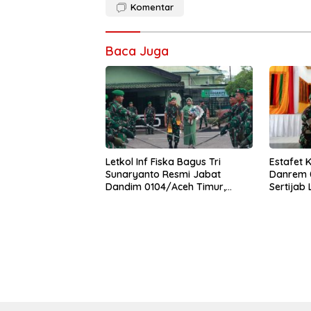
Komentar
Baca Juga
Letkol Inf Fiska Bagus Tri
Estafet 
Sunaryanto Resmi Jabat
Danrem 0
Dandim 0104/Aceh Timur,
Sertijab
Lanjutkan Estafet Pengabdian
Korem
di Kodim 0104/Atim