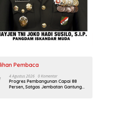
ilihan Pembaca
4 Agustus 2026
0 Komentar
Progres Pembangunan Capai 88
Persen, Satgas Jembatan Gantung
Kodim 0108/Agara Percepat Akses
Warga Ds. Kuning Abadi Aceh
Tenggara