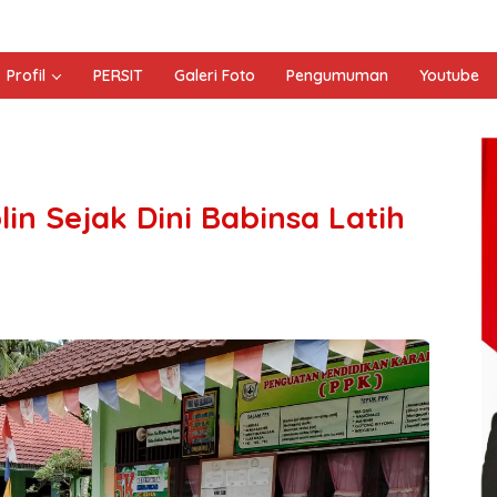
Profil
PERSIT
Galeri Foto
Pengumuman
Youtube
lin Sejak Dini Babinsa Latih