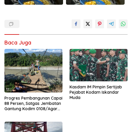
Baca Juga
Kasdam IM Pimpin Sertijab
Pejabat Kodam Iskandar
Muda
Progres Pembangunan Capai
88 Persen, Satgas Jembatan
Gantung Kodim 0108/Agara
Percepat Akses Warga Ds.
Kuning Abadi Aceh Tenggara