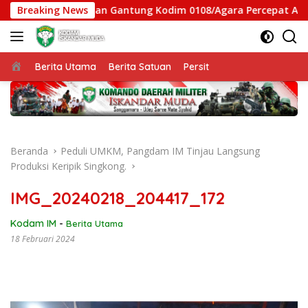
Langsung
atgas Jembatan Gantung Kodim 0108/Agara Percepat Akses War
Breaking News
ke
konten
Beranda
Berita Utama
Berita Satuan
Persit
Beranda
Peduli UMKM, Pangdam IM Tinjau Langsung
Produksi Keripik Singkong.
IMG_20240218_204417_172
Kodam IM
-
Berita Utama
18 Februari 2024