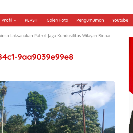
Profil
PERSIT
Galeri Foto
Pengumuman
Youtube
sa Laksanakan Patroli Jaga Kondusifitas Wilayah Binaan
84c1-9aa9039e99e8