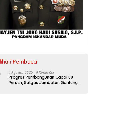
ilihan Pembaca
4 Agustus 2026
0 Komentar
Progres Pembangunan Capai 88
Persen, Satgas Jembatan Gantung
Kodim 0108/Agara Percepat Akses
Warga Ds. Kuning Abadi Aceh
Tenggara