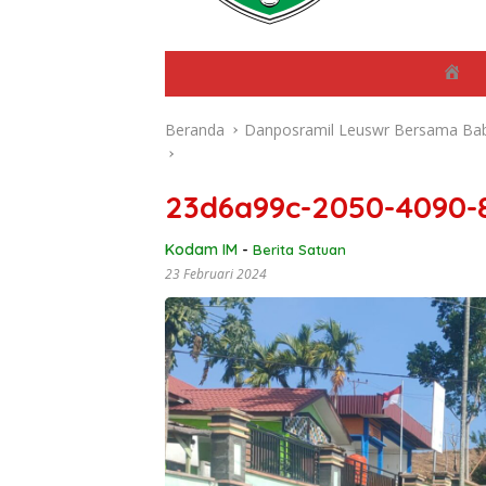
B
e
r
Beranda
Danposramil Leuswr Bersama Babin
a
n
d
a
23d6a99c-2050-4090-
Kodam IM
-
Berita Satuan
23 Februari 2024