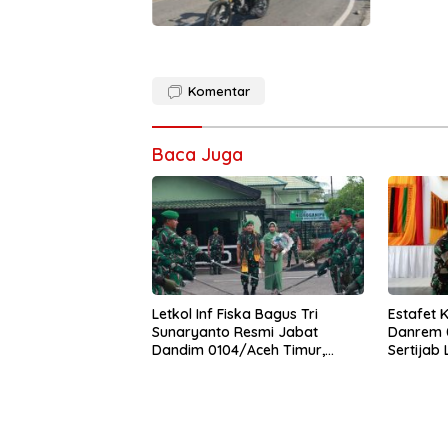
Komentar
Baca Juga
Letkol Inf Fiska Bagus Tri
Estafet 
Sunaryanto Resmi Jabat
Danrem 0
Dandim 0104/Aceh Timur,
Sertijab
Lanjutkan Estafet Pengabdian
Korem
di Kodim 0104/Atim