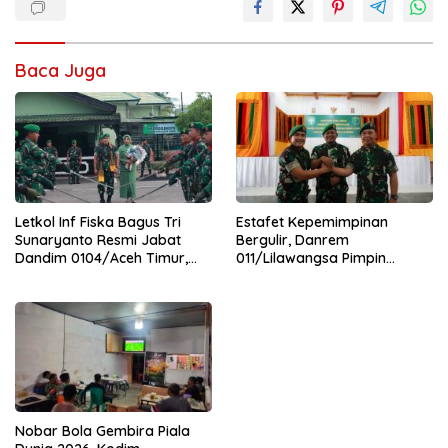
Baca Juga
Letkol Inf Fiska Bagus Tri
Estafet Kepemimpinan
Sunaryanto Resmi Jabat
Bergulir, Danrem
Dandim 0104/Aceh Timur,
011/Lilawangsa Pimpin
Lanjutkan Estafet
Sertijab Lima Dandim
Pengabdian di Kodim
Jajaran Korem
0104/Atim
Nobar Bola Gembira Piala