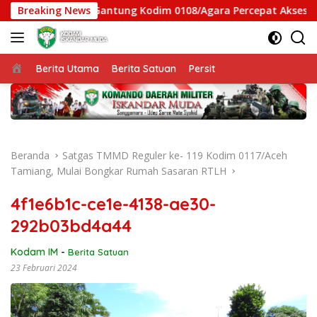
Langsung
gas Jembatan Gantung Kodim 0108/Agara Percepat Akses Warga
Breaking News
ke
konten
Beranda
Berita Utama
Berita Satuan
Persit
Beranda
Satgas TMMD Reguler ke- 119 Kodim 0117/Aceh
Tamiang, Mulai Bongkar Rumah Sasaran RTLH
4f1e6b1c-ce1e-4138-ae30-
292b03bd4a44
Kodam IM
-
Berita Satuan
23 Februari 2024