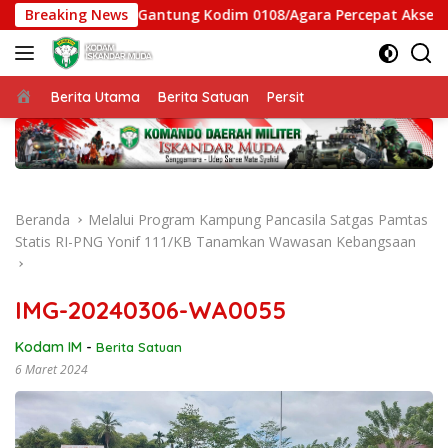
Langsung
gas Jembatan Gantung Kodim 0108/Agara Percepat Akses Warga
Breaking News
ke
konten
Beranda
Berita Utama
Berita Satuan
Persit
Beranda
Melalui Program Kampung Pancasila Satgas Pamtas
Statis RI-PNG Yonif 111/KB Tanamkan Wawasan Kebangsaan
IMG-20240306-WA0055
Kodam IM
-
Berita Satuan
6 Maret 2024