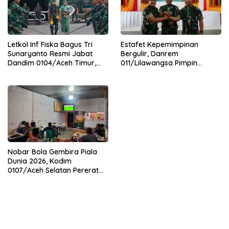
Letkol Inf Fiska Bagus Tri
Estafet Kepemimpinan
Sunaryanto Resmi Jabat
Bergulir, Danrem
Dandim 0104/Aceh Timur,
011/Lilawangsa Pimpin
Lanjutkan Estafet
Sertijab Lima Dandim
Pengabdian di Kodim
Jajaran Korem
0104/Atim
Nobar Bola Gembira Piala
Dunia 2026, Kodim
0107/Aceh Selatan Pererat
Kebersamaan Bersama
Warga