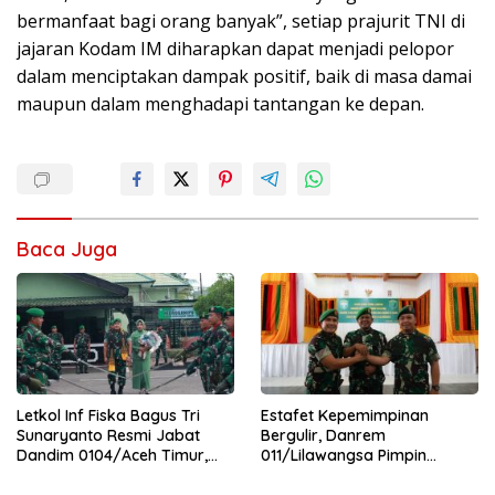
bermanfaat bagi orang banyak”, setiap prajurit TNI di
jajaran Kodam IM diharapkan dapat menjadi pelopor
dalam menciptakan dampak positif, baik di masa damai
maupun dalam menghadapi tantangan ke depan.
Baca Juga
Letkol Inf Fiska Bagus Tri
Estafet Kepemimpinan
Sunaryanto Resmi Jabat
Bergulir, Danrem
Dandim 0104/Aceh Timur,
011/Lilawangsa Pimpin
Lanjutkan Estafet
Sertijab Lima Dandim
Pengabdian di Kodim
Jajaran Korem