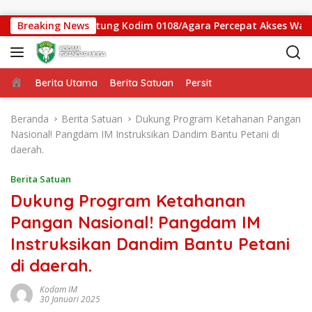
Langsung ke konten
 Jembatan Gantung Kodim 0108/Agara Percepat Akses Warga Ds.
Breaking News
Beranda
Berita Utama
Berita Satuan
Persit
Beranda
Berita Satuan
Dukung Program Ketahanan Pangan
Nasional! Pangdam IM Instruksikan Dandim Bantu Petani di
daerah.
Berita Satuan
Dukung Program Ketahanan
Pangan Nasional! Pangdam IM
Instruksikan Dandim Bantu Petani
di daerah.
Kodam IM
30 Januari 2025