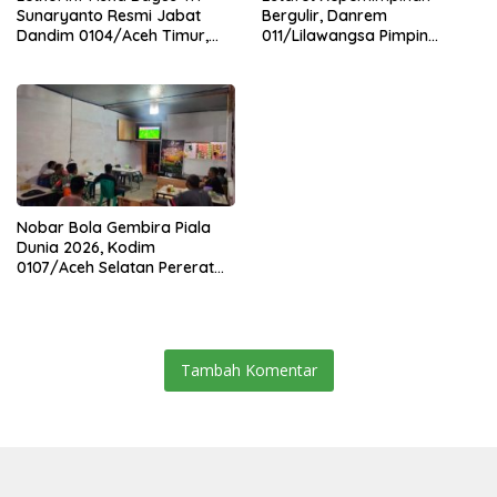
Sunaryanto Resmi Jabat
Bergulir, Danrem
Dandim 0104/Aceh Timur,
011/Lilawangsa Pimpin
Lanjutkan Estafet
Sertijab Lima Dandim
Pengabdian di Kodim
Jajaran Korem
0104/Atim
Nobar Bola Gembira Piala
Dunia 2026, Kodim
0107/Aceh Selatan Pererat
Kebersamaan Bersama
Warga
Tambah Komentar